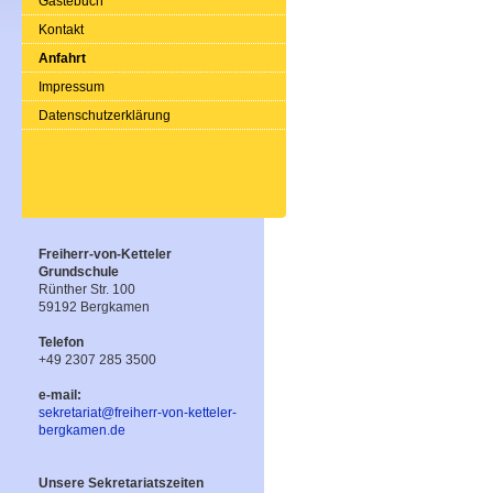
Gästebuch
Kontakt
Anfahrt
Impressum
Datenschutzerklärung
Freiherr-von-Ketteler
Grundschule
Rünther Str. 100
59192 Bergkamen
Telefon
+49 2307 285 3500
e-mail:
sekretariat@freiherr-von-ketteler-
bergkamen.de
Unsere Sekretariatszeiten